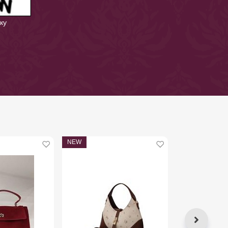
ку
NEW
NEW