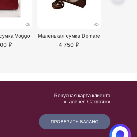
сумка Voggo
Маленькая сумка Domare
Маленькая 
400
4 750
4 2
Бонусная карта клиента
«Галерея Саквояж»
я
ПРОВЕРИТЬ БАЛАНС