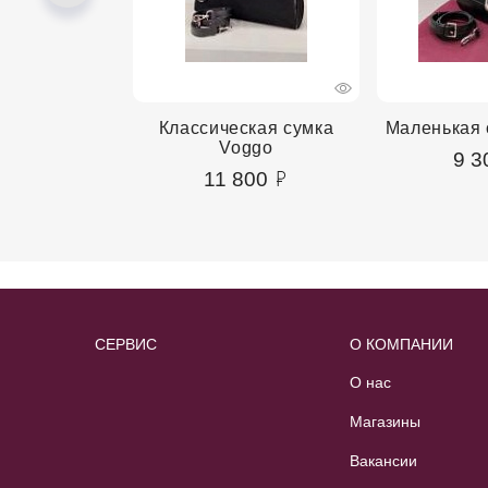
сумка Voggo
Классическая сумка
Маленькая 
Voggo
00
9 3
11 800
СЕРВИС
О КОМПАНИИ
О нас
Магазины
Вакансии