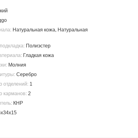
кий
ggo
иала:
Натуральная кожа, Натуральная
подкладка:
Полиэстер
атериала:
Гладкая кожа
ки:
Молния
итуры:
Серебро
о отделений:
1
о карманов:
2
тель:
КНР
x34x15