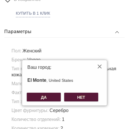
КУПИТЬ В 1 КЛИК
Параметры
Пол:
Женский
Бренд:
Voggo
Ваш город:
Тип материала:
Натуральная кожа, Натуральная
кожа
El Monte
, United States
Материал подкладка:
Полиэстер
Фактура материала:
Шлифованная кожа
ДА
НЕТ
Тип застежки:
Клапан
Цвет фурнитуры:
Серебро
Количество отделений:
1
Количество карманов:
2