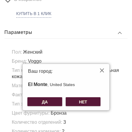
КУПИТЬ В 1 КЛИК
Параметры
Пол:
Женский
Бренд:
Voggo
Тип материала:
Натуральная кожа, Натуральная
Ваш город:
кожа
El Monte
, United States
Материал подкладка:
Полиэстер
Фактура материала:
Гладкая кожа
ДА
НЕТ
Тип застежки:
Молния/магнит
Цвет фурнитуры:
Бронза
Количество отделений:
3
Количество карманов:
2