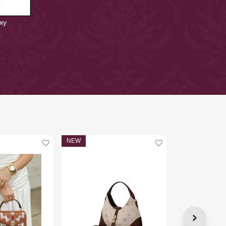
ку
NEW
NEW