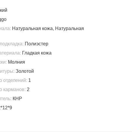
кий
ggo
иала:
Натуральная кожа, Натуральная
подкладка:
Полиэстер
атериала:
Гладкая кожа
ки:
Молния
итуры:
Золотой
о отделений:
1
о карманов:
2
тель:
КНР
*12*9