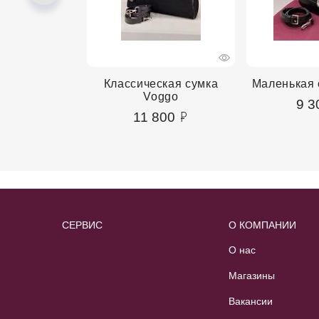
сумка Voggo
Классическая сумка
Маленькая 
Voggo
00
9 3
11 800
СЕРВИС
О КОМПАНИИ
О нас
Магазины
Вакансии