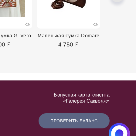
умка G. Vero
Маленькая сумка Domare
Маленькая 
00
4 750
5 5
Бонусная карта клиента
«Галерея Саквояж»
я
ПРОВЕРИТЬ БАЛАНС