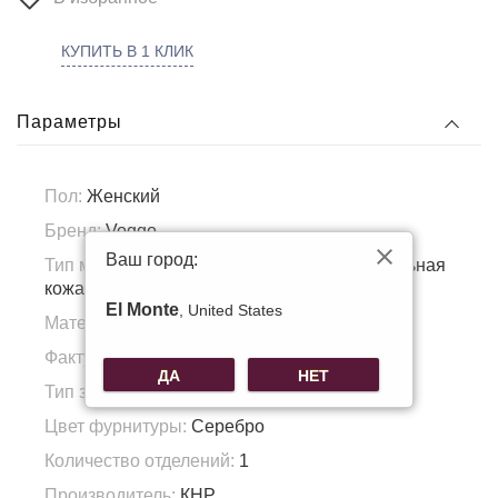
КУПИТЬ В 1 КЛИК
Параметры
Пол:
Женский
Бренд:
Voggo
Ваш город:
Тип материала:
Натуральная кожа, натуральная
кожа
El Monte
, United States
Материал подкладка:
Полиэстер
Фактура материала:
Гладкая кожа
ДА
НЕТ
Тип застежки:
Молния
Цвет фурнитуры:
Серебро
Количество отделений:
1
Производитель:
КНР