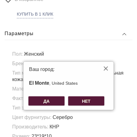
КУПИТЬ В 1 КЛИК
Параметры
Пол:
Женский
Бренд:
Voggo
Ваш город:
Тип материала:
Натуральная кожа, Натуральная
кожа
El Monte
, United States
Материал подкладка:
Полиэстер
Фактура материала:
Зернистая кожа
ДА
НЕТ
Тип застежки:
Молния
Цвет фурнитуры:
Серебро
Производитель:
КНР
Размер:
23*19*10