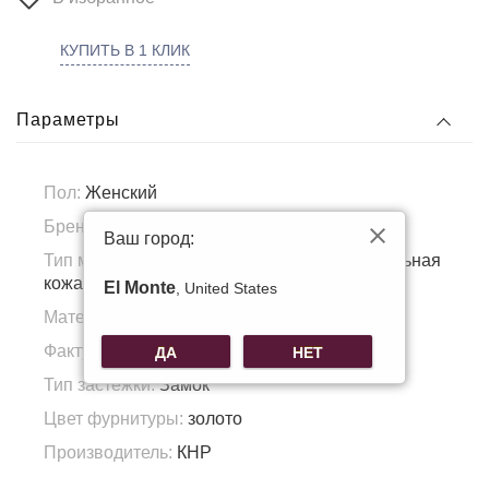
КУПИТЬ В 1 КЛИК
Параметры
Пол:
Женский
Бренд:
Voggo
Ваш город:
Тип материала:
Натуральная кожа, Натуральная
кожа
El Monte
, United States
Материал подкладка:
Полиэстер
Фактура материала:
Гладкая кожа/текстиль
ДА
НЕТ
Тип застежки:
Замок
Цвет фурнитуры:
золото
Производитель:
КНР