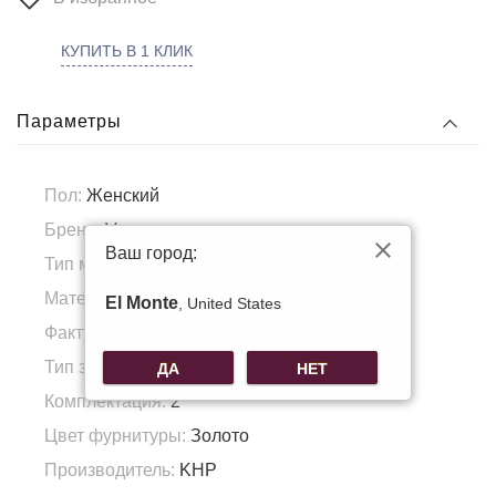
КУПИТЬ В 1 КЛИК
Параметры
Пол:
Женский
Бренд:
Voggo
Ваш город:
Тип материала:
Натуральная кожа, Замша
Материал подкладка:
Полиэстер
El Monte
, United States
Фактура материала:
Замша
Тип застежки:
магнит/молния
ДА
НЕТ
Комплектация:
2
Цвет фурнитуры:
Золото
Производитель:
KHP