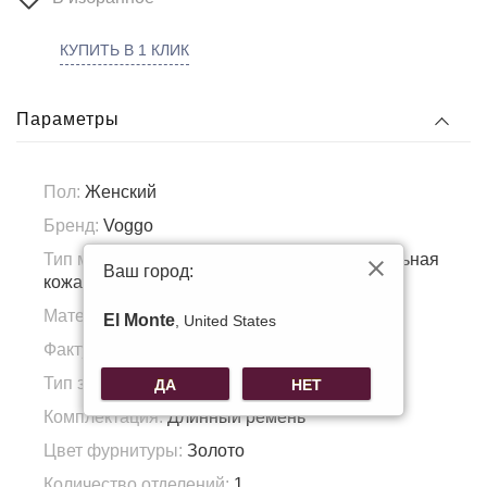
КУПИТЬ В 1 КЛИК
Параметры
Пол:
Женский
Бренд:
Voggo
Тип материала:
Натуральная кожа, Натуральная
Ваш город:
кожа
Материал подкладка:
Полиэстер
El Monte
, United States
Фактура материала:
Зернистая кожа
Тип застежки:
Молния
ДА
НЕТ
Комплектация:
Длинный ремень
Цвет фурнитуры:
Золото
Количество отделений:
1