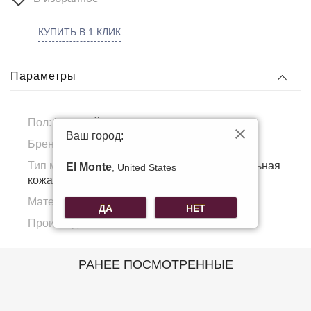
КУПИТЬ В 1 КЛИК
Параметры
Пол:
Женский
Ваш город:
Бренд:
Voggo
Тип материала:
Натуральная кожа, Натуральная
El Monte
, United States
кожа
Материал подкладка:
Полиэстер
ДА
НЕТ
Производитель:
КНР
РАНЕЕ ПОСМОТРЕННЫЕ