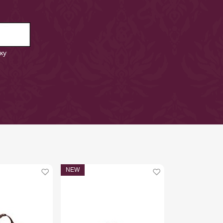
ку
NEW
NEW