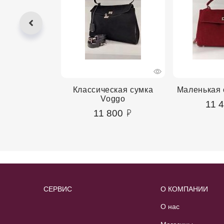
сумка Voggo
Классическая сумка
Маленькая 
Voggo
00
11 
11 800
СЕРВИС
О КОМПАНИИ
О нас