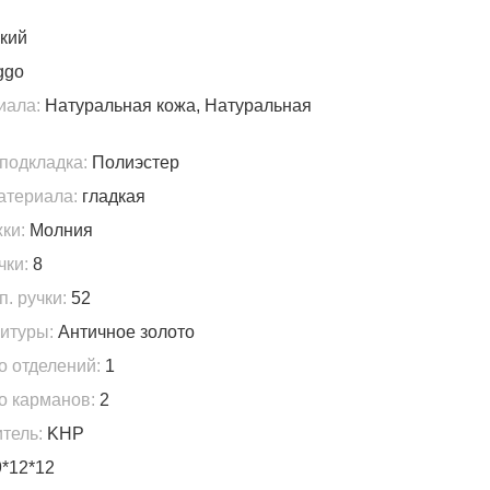
кий
ggo
иала:
Натуральная кожа, Натуральная
подкладка:
Полиэстер
атериала:
гладкая
ки:
Молния
чки:
8
. ручки:
52
итуры:
Античное золото
о отделений:
1
о карманов:
2
тель:
KHP
*12*12