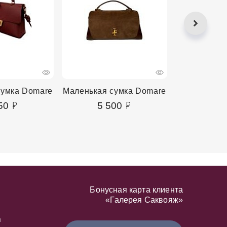
сумка Domare
Маленькая сумка Domare
Маленькая 
50
5 500
4 2
Бонусная карта клиента
«Галерея Саквояж»
я