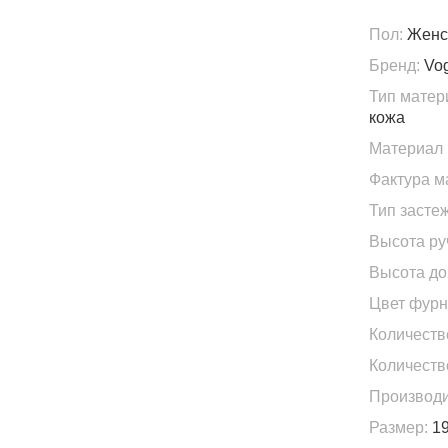
Пол:
Женс
Бренд:
Vo
Тип матер
кожа
Материал 
Фактура м
Тип застеж
Высота ру
Высота доп
Цвет фурн
Количеств
Количеств
Производи
Размер:
19