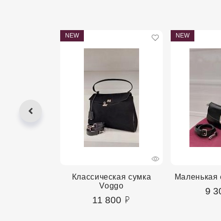
NEW
NEW
сумка Voggo
Классическая сумка
Маленькая 
Voggo
00
9 3
11 800