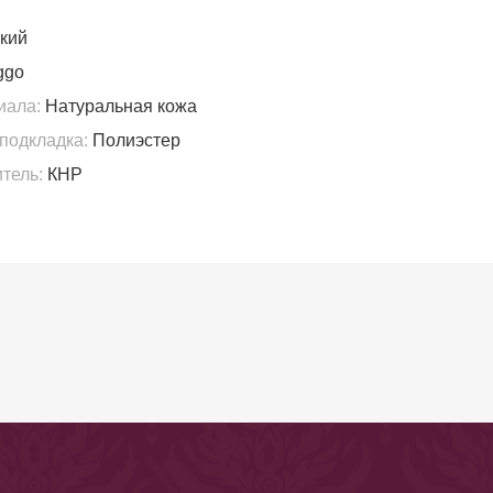
кий
ggo
иала:
Натуральная кожа
подкладка:
Полиэстер
тель:
КНР