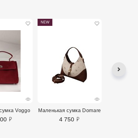
NEW
NEW
сумка Voggo
Маленькая сумка Domare
Маленькая 
400
4 750
4 2