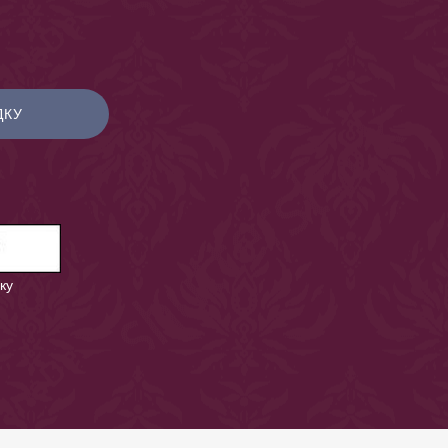
ДКУ
ку