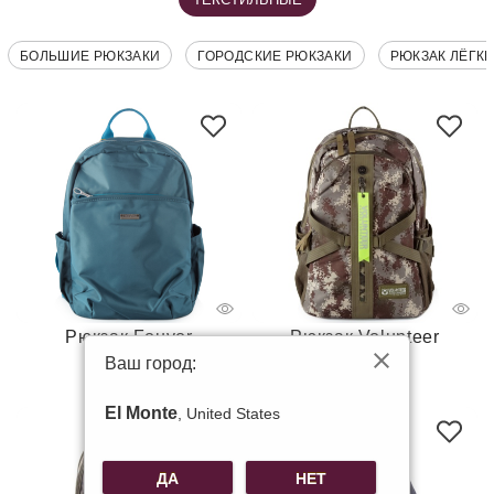
БОЛЬШИЕ РЮКЗАКИ
ГОРОДСКИЕ РЮКЗАКИ
РЮКЗАК ЛЁГК
Рюкзак Fouvor
Рюкзак Volunteer
2 350
3 300
Ваш город:
El Monte
, United States
-50%
ДА
НЕТ