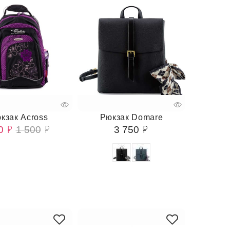
кзак Across
Рюкзак Domare
0
1 500
3 750