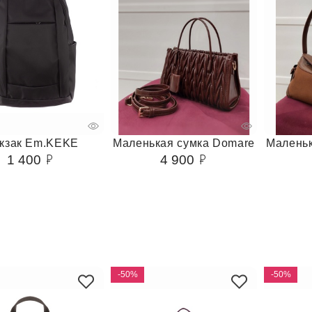
кзак Em.KEKE
Маленькая сумка Domare
Маленьк
1 400
4 900
-50%
-50%