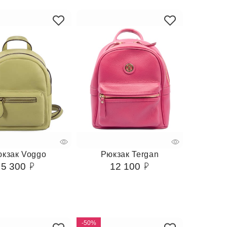
кзак Voggo
Рюкзак Tergan
5 300
12 100
-50%