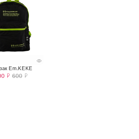
зак Em.KEKE
00
600