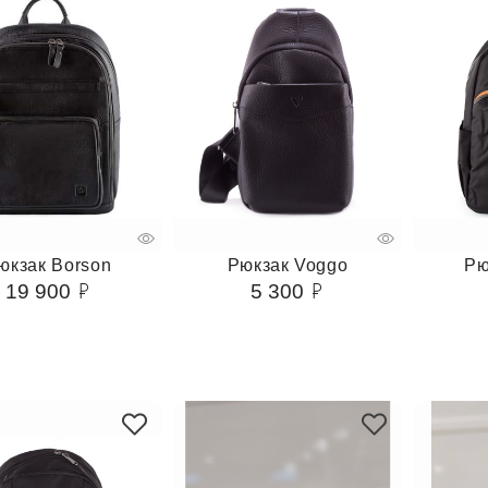
юкзак Borson
Рюкзак Voggo
Рю
19 900
5 300