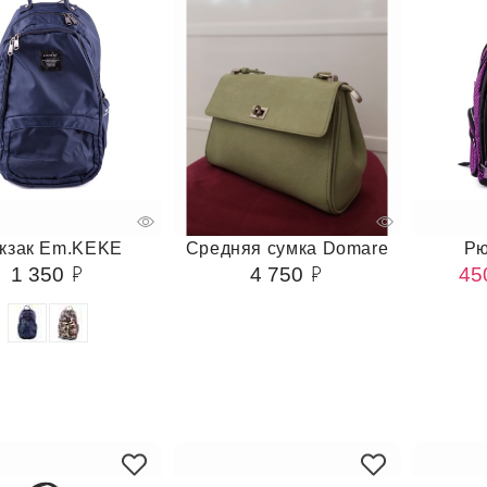
кзак Em.KEKE
Средняя сумка Domare
Рю
1 350
4 750
45