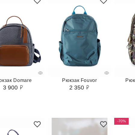
юкзак Domare
Рюкзак Fouvor
Рюк
3 900
2 350
-70%