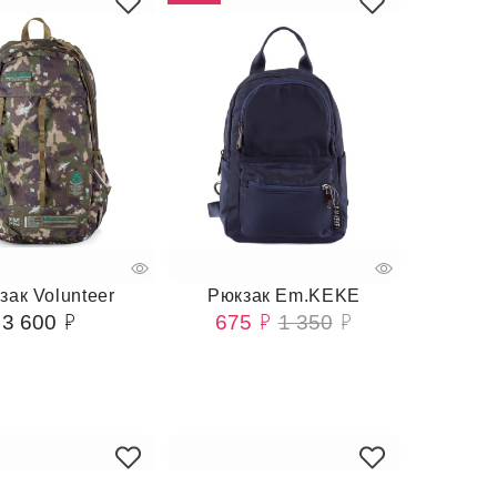
зак Volunteer
Рюкзак Em.KEKE
3 600
675
1 350