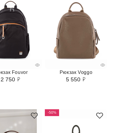
кзак Fouvor
Рюкзак Voggo
2 750
5 550
-50%