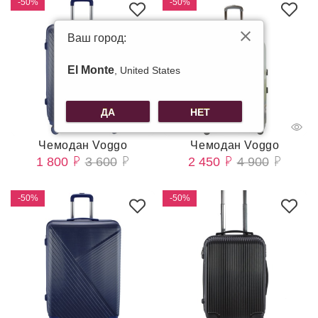
-50%
-50%
Ваш город:
El Monte
, United States
ДА
НЕТ
Чемодан Voggo
Чемодан Voggo
1 800
3 600
2 450
4 900
-50%
-50%