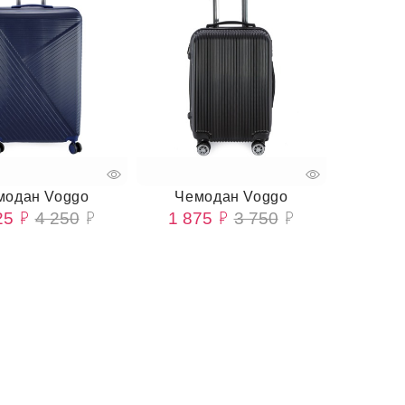
модан Voggo
Чемодан Voggo
25
4 250
1 875
3 750