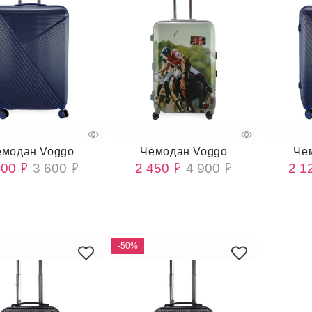
емодан Voggo
Чемодан Voggo
Че
800
3 600
2 450
4 900
2 1
-50%