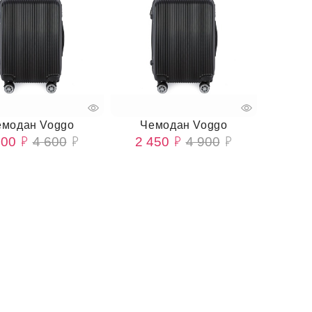
емодан Voggo
Чемодан Voggo
300
4 600
2 450
4 900