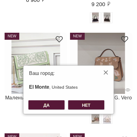
9 200
NEW
NEW
Ваш город:
El Monte
, United States
Маленькая сумка G. Vero
Маленькая сумка G. Vero
9 200
9 200
ДА
НЕТ
NEW
NEW