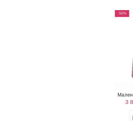
-50%
Мален
3 