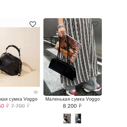
кая сумка Voggo
Маленькая сумка Voggo
50
7 700
8 200