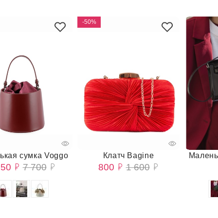
-50%
ькая сумка Voggo
Клатч Bagine
Малень
850
7 700
800
1 600