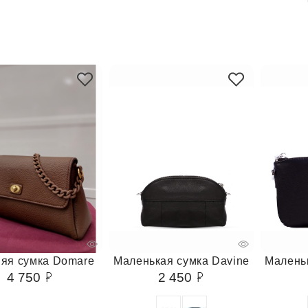
яя сумка Domare
Маленькая сумка Davine
Маленьк
4 750
2 450