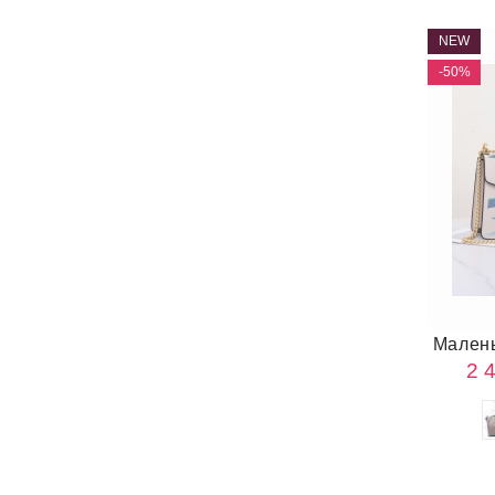
NEW
-50%
Малень
2 