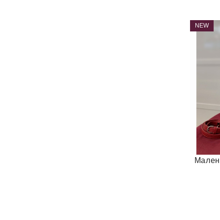
NEW
Мален