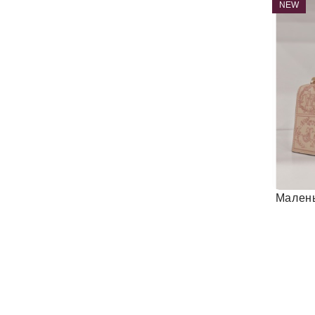
NEW
Малень