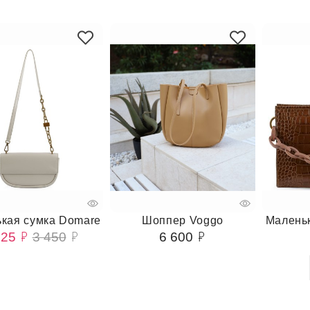
кая сумка Domare
Шоппер Voggo
Маленьк
725
3 450
6 600