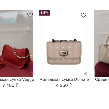
NEW
ькая сумка Voggo
Маленькая сумка Domare
Средня
7 400
4 250