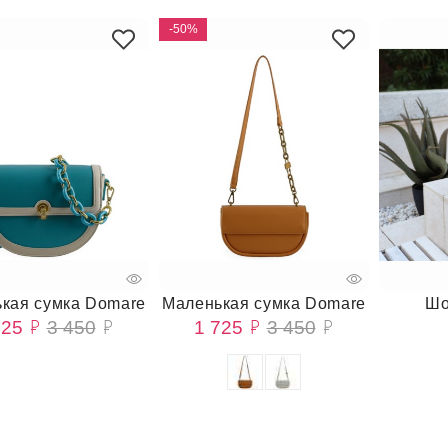
-50%
кая сумка Domare
Маленькая сумка Domare
Шо
725
3 450
1 725
3 450