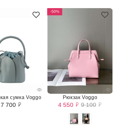
-50%
кая сумка Voggo
Рюкзак Voggo
7 700
4 550
9 100