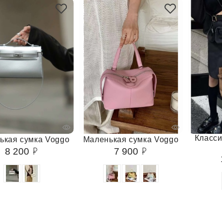
Класси
ькая сумка Voggo
Маленькая сумка Voggo
8 200
7 900