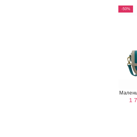
-50%
Малень
1 