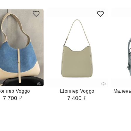
оппер Voggo
Шоппер Voggo
Малень
7 700
7 400