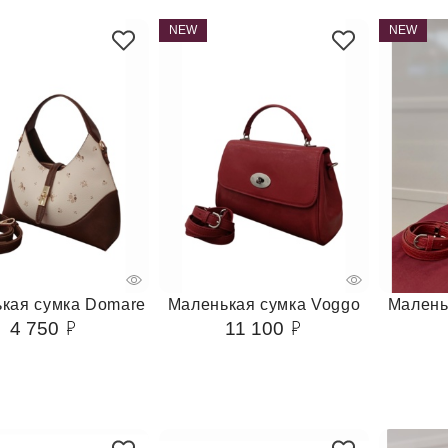
NEW
NEW
кая сумка Domare
Маленькая сумка Voggo
Малень
4 750
11 100