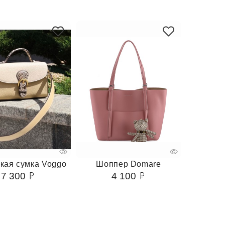
кая сумка Voggo
Шоппер Domare
7 300
4 100