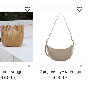
ппер Voggo
Средняя сумка Voggo
6 600
6 900