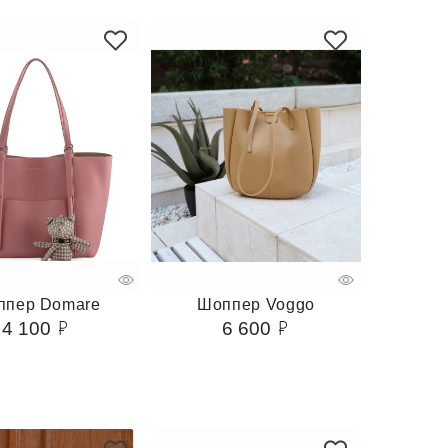
ппер Domare
Шоппер Voggo
4 100
6 600