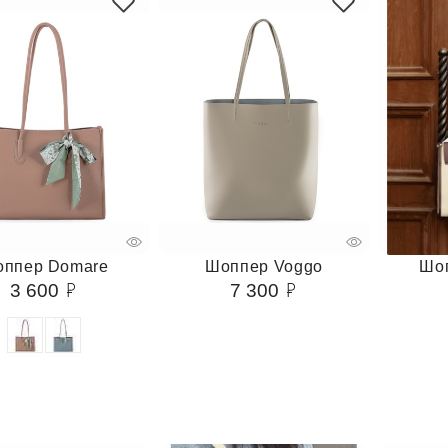
ппер Domare
Шоппер Voggo
Шо
3 600
7 300