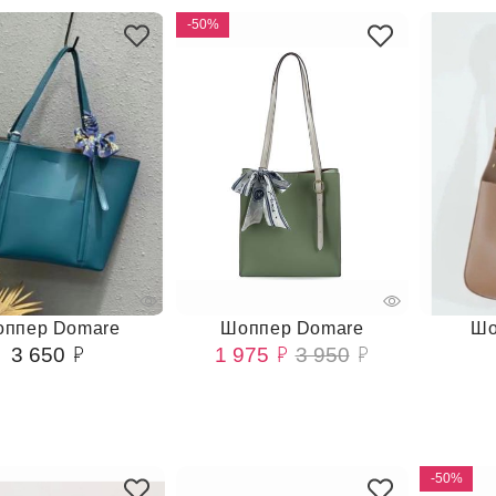
-50%
ппер Domare
Шоппер Domare
Шо
3 650
1 975
3 950
-50%