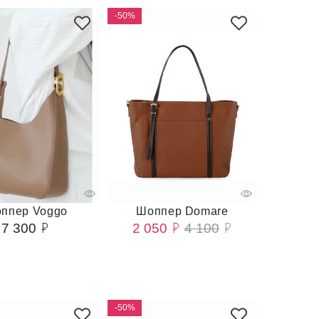
-50%
ппер Voggo
Шоппер Domare
7 300
2 050
4 100
-50%