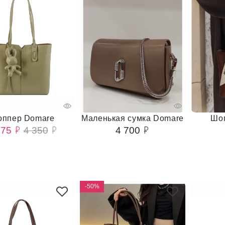
ппер Domare
Маленькая сумка Domare
Шо
175
4 350
4 700
-50%