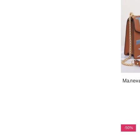
Малень
-50%