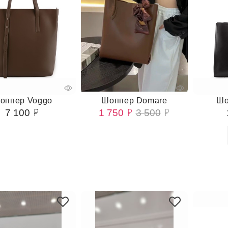
оппер Voggo
Шоппер Domare
Шо
7 100
1 750
3 500