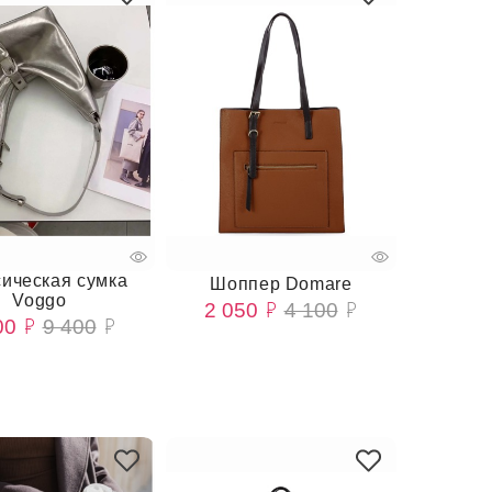
сическая сумка
Шоппер Domare
Voggo
2 050
4 100
00
9 400