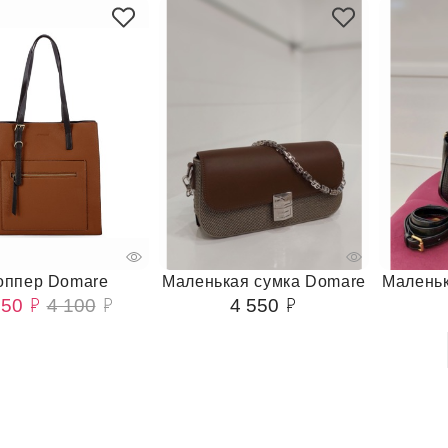
ппер Domare
Маленькая сумка Domare
Маленьк
050
4 100
4 550