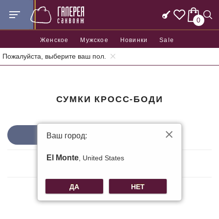
0
Женское
Мужское
Новинки
Sale
Пожалуйста, выберите ваш пол.
Главная
Женские сумки
Сумки кросс-боди
СУМКИ КРОСС-БОДИ
Сортировать по
Ваш город:
ФИЛЬТРЫ
El Monte
, United States
0 Товаров
ДА
НЕТ