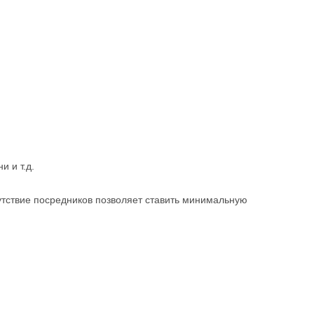
и и т.д.
утствие посредников позволяет ставить минимальную