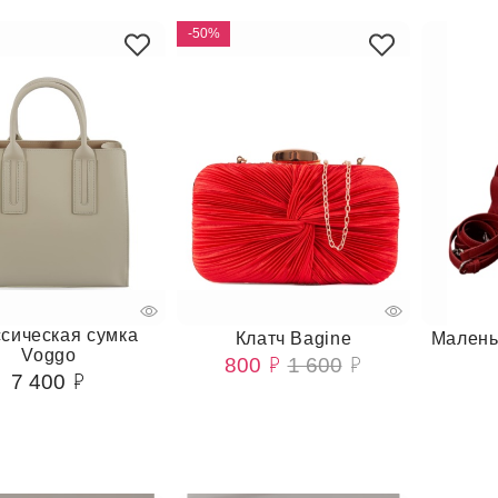
-50%
сическая сумка
Клатч Bagine
Малень
Voggo
800
1 600
7 400