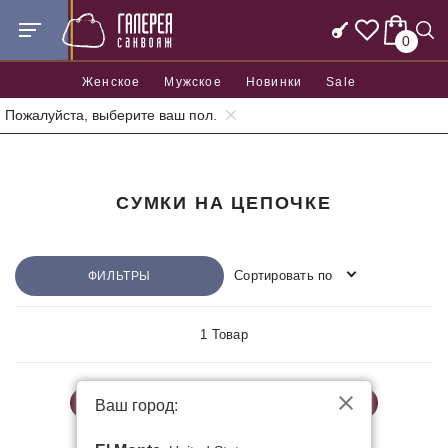
0
Женское
Мужское
Новинки
Sale
Пожалуйста, выберите ваш пол.
Главная
Женские сумки
Сумки на цепочке
СУМКИ НА ЦЕПОЧКЕ
Сортировать по
ФИЛЬТРЫ
1 Товар
КОЖАНЫЕ
ИЗ ИСКУССТВЕННОЙ КОЖИ
Ваш город:
ТЕКСТИЛЬНЫЕ