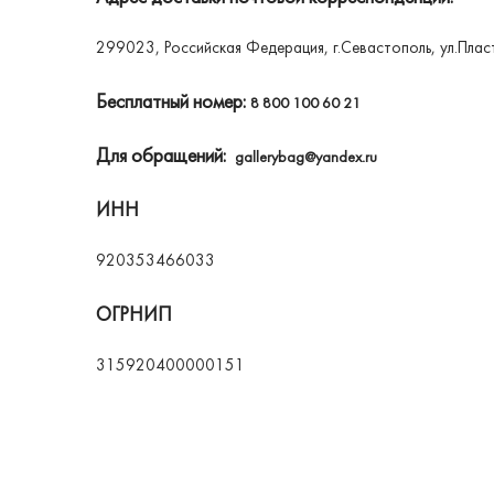
299023, Российская Федерация, г.Севастополь, ул.Пл
Бесплатный номер:
8 800 100 60 21
Д
ля обращений:
gallerybag@yandex.ru
ИНН
920353466033
ОГРНИП
315920400000151