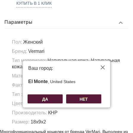
КУПИТЬ В 1 КЛИК
Параметры
Пол:
Женский
Бренд:
Vermari
Тип материала:
Натуральная кожа, Натуральная
кожа
Ваш город:
Материал подкладка:
Полиэстер
El Monte
, United States
Фактура материала:
Зерно
Тип застежки:
Молния/Магнит
ДА
НЕТ
Цвет фурнитуры:
Серебро
Производитель:
КНР
Размер:
18х9х2
Многофункциональный кошелек от бренда VerMari. Выполнен из