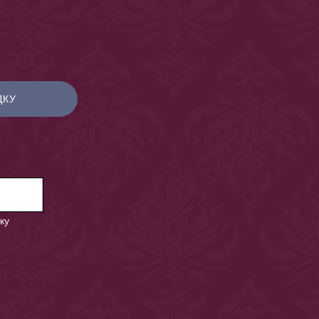
ДКУ
ку