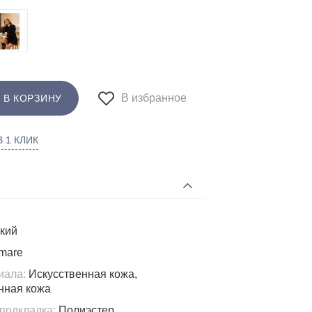
В избранное
 В КОРЗИНУ
 1 КЛИК
кий
mare
иала:
Искусственная кожа,
нная кожа
подкладка:
Полиэстер