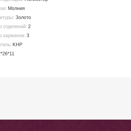
ки:
Молния
итуры:
Золото
о отделений:
2
о карманов:
3
тель:
KHP
*26*11