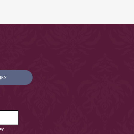
ДКУ
ку