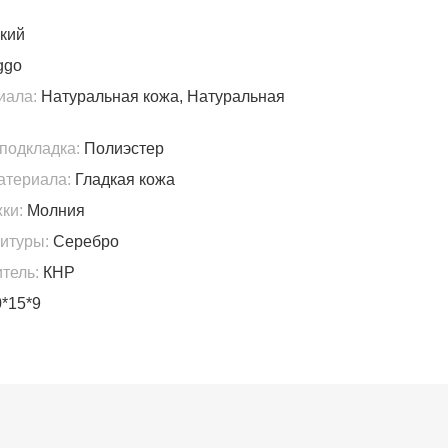
кий
ggo
иала:
Натуральная кожа, Натуральная
подкладка:
Полиэстер
атериала:
Гладкая кожа
ки:
Молния
итуры:
Серебро
тель:
КНР
*15*9