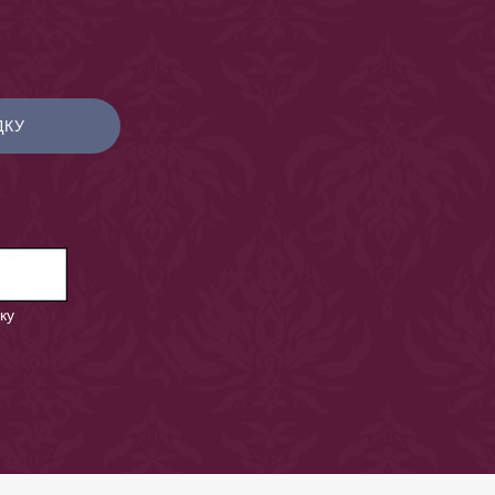
ДКУ
ку