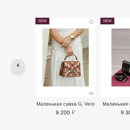
NEW
NEW
сумка Domare
Маленькая сумка G. Vero
Маленькая 
00
9 200
9 3