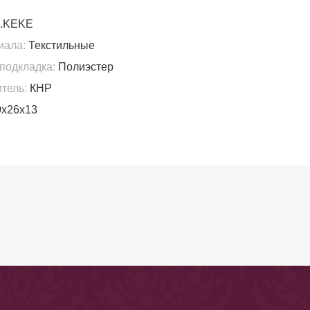
.KEKE
иала:
Текстильные
подкладка:
Полиэстер
тель:
КНР
х26х13