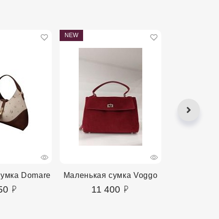
NEW
NEW
сумка Domare
Маленькая сумка Voggo
Маленькая 
50
11 400
4 2