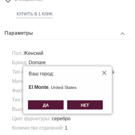
КУПИТЬ В 1 КЛИК
Параметры
Пол:
Женский
Бренд:
Domare
Тип материала:
Искусственная кожа, Солома
Ваш город:
Материал подкладка:
Полиэстер
El Monte
, United States
Фактура материала:
плетеная
Тип застежки:
молния
ДА
НЕТ
Высота ручки:
24
Цвет фурнитуры:
серебро
Количество отделений:
1