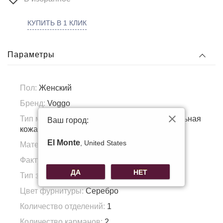
КУПИТЬ В 1 КЛИК
Параметры
Пол:
Женский
Бренд:
Voggo
Тип материала:
Натуральная кожа, Натуральная
Ваш город:
кожа
El Monte
, United States
Материал подкладка:
Полиэстер
Фактура материала:
Гладкая кожа
ДА
НЕТ
Тип застежки:
Молния
Цвет фурнитуры:
Серебро
Количество отделений:
1
Количество карманов:
2